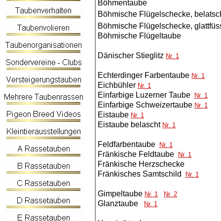
Böhmentaube
Böhmische Flügelschecke, belats
Böhmische Flügelschecke, glattfü
Böhmische Flügeltaube
Dänischer Stieglitz
Nr. 1
Echterdinger Farbentaube
Nr. 1
Eichbühler
Nr. 1
Einfarbige Luzerner Taube
Nr. 1
Einfarbige Schweizertaube
Nr. 1
Eistaube
Nr. 1
Eistaube belascht
Nr. 1
Feldfarbentaube
Nr. 1
Fränkische Feldtaube
Nr. 1
Fränkische Herzschecke
Fränkisches Samtschild
Nr. 1
Gimpeltaube
Nr. 1
Nr. 2
Glanztaube
Nr. 1