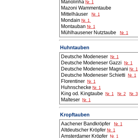
Mariolinha
Nr. 1
Mazoni Wammentaube
Mittelhäuser
Nr. 1
Mondain
Nr. 1
Montauban
Nr. 1
Mühlhausener Nutztaube
Nr. 1
Huhntauben
Deutsche Modeneser
Nr. 1
Deutsche Modeneser Gazzi
Nr. 1
Deutsche Modeneser Magnani
Nr. 1
Deutsche Modeneser Schietti
Nr. 1
Florentiner
Nr. 1
Huhnschecke
Nr. 1
King od. Kingtaube
Nr. 1
Nr. 2
Nr. 3
Malteser
Nr. 1
Kropftauben
Aachener Bandkröpfer
Nr. 1
Altdeutscher Kröpfer
Nr. 1
Amsterdamer Kröpfer
Nr. 1