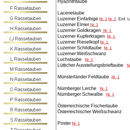
Hyazinthtaube
Lacenetaube
Luzerner Einfarbige
Nr. 1
Nr. 2
Einf. L
Luzerner Elmer
Nr. 1
Luzerner Goldkragen
Nr. 1
Luzerner Kupferkragen
Nr. 1
Luzerner Rieselkopf
Nr. 1
Luzerner Schildtaube
Nr. 1
Luzerner Weißschwanz
Luchstaube
Nr. 1
Lütticher Ausstellungsbrieftaube
Nr
Münsterländer Feldtaube
Nr. 1
Nürnberger Lerche
Nr. 1
Nürnberger Schwalbe
Nr. 1
Österreichische Fischertaube
Österreichischer Weißschwanz
Poster
Nr. 1