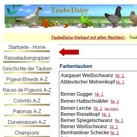
TaubeDaisy-
Verkauf mit allen Rechten!
- Tau
Farbentauben
Aargauer Weißschwanz
Nr. 1
Altdeutscher Mohrenkopf
Nr. 1
Berner Gugger
Nr. 1
Berner Halbschnäbler
Nr. 1
Berner Lerche
Nr. 1
Mix-Video
Berner Rieselkopf
Nr. 1
Berner Spiegelschwanz
Nr. 1
Berner Weißschwanz
Nr. 1
Bernhardiner Schecke
Nr. 1