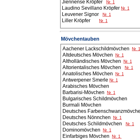
Jiennense Kröpfer
Nr. 1
Laudino Sevillano Kröpfer
Nr. 1
Leuvener Signor
Nr. 1
Liller Kröpfer
Nr. 1
Mövchentauben
Aachener Lackschildmövchen
Nr. 
Altdeutsches Mövchen
Nr. 1
Altholländisches Mövchen
Nr. 1
Altorientalisches Mövchen
Nr. 1
Anatolisches Mövchen
Nr. 1
Antwerpener Smerle
Nr. 1
Arabisches Mövchen
Barbarisi-Mövchen
Nr. 1
Bulgarisches Schildmövchen
Burmali Mövchen
Deutsches Farbenschwanzmövc
Deutsches Nönnchen
Nr. 1
Deutsches Schildmövchen
Nr. 1
Dominomövchen
Nr. 1
Einfarbiges Mövchen
Nr. 1