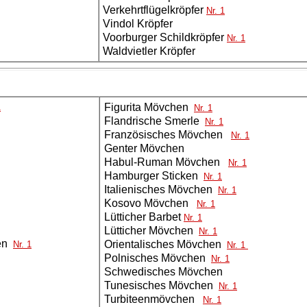
Verkehrtflügelkröpfer
Nr. 1
Vindol Kröpfer
Voorburger Schildkröpfer
Nr. 1
Waldvietler Kröpfer
Figurita Mövchen
1
Nr. 1
Flandrische Smerle
Nr. 1
Französisches Mövchen
Nr. 1
Genter Mövchen
Habul-Ruman Mövchen
Nr. 1
Hamburger Sticken
Nr. 1
Italienisches Mövchen
Nr. 1
Kosovo Mövchen
Nr. 1
Lütticher Barbet
Nr. 1
Lütticher Mövchen
Nr. 1
hen
Orientalisches Mövchen
Nr. 1
Nr. 1
Polnisches Mövchen
Nr. 1
Schwedisches Mövchen
Tunesisches Mövchen
Nr. 1
Turbiteenmövchen
Nr. 1