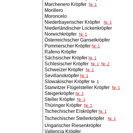
Marchenero Kröpfer
Nr. 1
Morillero
Moroncelo
Niederbayerischer Kröpfer
Nr. 1
Niederländischer Lockenkröpfer
Norwichkröpfer
Nr. 1
Österreichischer Ganselkröpfer
Pommerscher Kröpfer
Nr. 1
Rafeno Kröpfer
Sächsischer Kröpfer
Nr. 1
Schlesischer Kröpfer
Nr. 1
Nr.
2
Schweizer Kröpfer
Nr. 1
Sevillanokröpfer
Nr. 1
Slowakischer Kröpfer
Nr. 1
Starwitzer Flügelsteller Kröpfer
Nr. 1
Steigerkröpfer
Nr. 1
Steller Kröpfer
Nr. 1
Thüringer Kröpfer
Nr. 1
Tschechischer Eiskröpfer
Nr. 1
Tschechischer Stellerkröpfer
Nr. 1
Ungarischer Riesenkröpfer
Vallencia Kröpfer