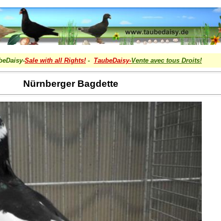
beDaisy-
Sale with all Rights!
-
TaubeDaisy-
Vente avec tous Droits
!
Nürnberger Bagdette