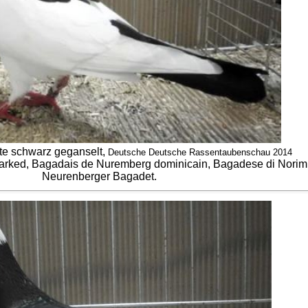
te schwarz geganselt,
Deutsche Deutsche Rassentaubenschau 2014
rked, Bagadais de Nuremberg dominicain, Bagadese di Norim
Neurenberger Bagadet.