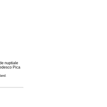
de nuptiale
Tedesco Pica
land.