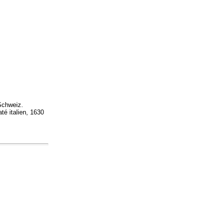
Schweiz.
é italien, 1630
.