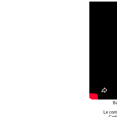
Ba
Le com
Cort