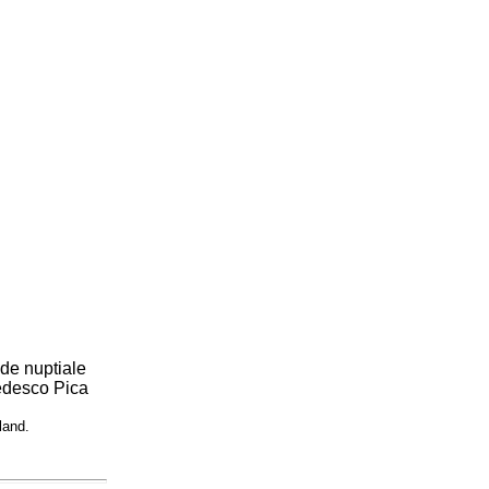
de nuptiale
Tedesco Pica
land.