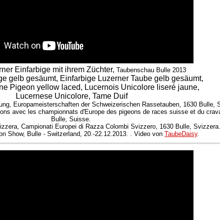
er Einfarbige mit ihrem Züchter,
Taubenschau Bulle 2013
ge gelb gesäumt, Einfarbige Luzerner Taube gelb gesäumt,
e Pigeon yellow laced, Lucernois Unicolore liseré jaune,
Lucernese Unicolore, Tame Duif
ung, Europameisterschaften der Schweizerischen Rassetauben, 1630 Bulle, 
ons avec les championnats d'Europe des pigeons de races suisse et du cravat
Bulle, Suisse.
zzera, Campionati Europei di Razza Colombi Svizzero, 1630 Bulle, Svizzera
on Show, Bulle - Switzerland, 20.-22.12.2013. . Video von
TaubeDaisy
.