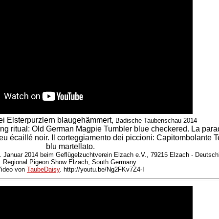
ei Elsterpurzlern blaugehämmert,
Badische Taubenschau 2014
ing ritual: Old German Magpie Tumbler blue checkered. La para
eu écaillé noir. Il corteggiamento dei piccioni: Capitombolante 
blu martellato.
 Januar 2014 beim Geflügelzuchtverein Elzach e.V., 79215 Elzach - Deutsch
Regional Pigeon Show Elzach, South Germany.
ideo von
TaubeDaisy
. http://youtu.be/Ng2FKv7Z4-I