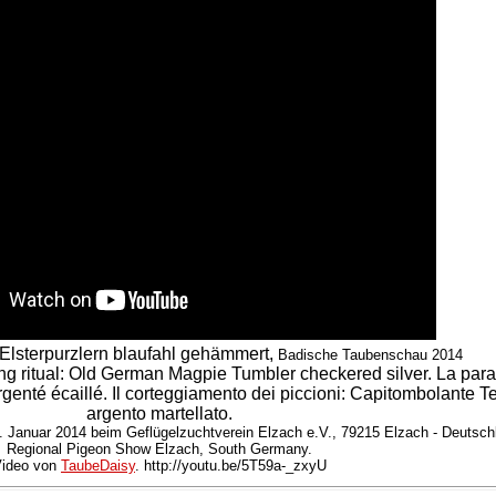
 Elsterpurzlern blaufahl gehämmert,
Badische Taubenschau 2014
ng ritual: Old German Magpie Tumbler checkered silver. La para
rgenté écaillé. Il corteggiamento dei piccioni: Capitombolante 
argento martellato.
 Januar 2014 beim Geflügelzuchtverein Elzach e.V., 79215 Elzach - Deutsch
Regional Pigeon Show Elzach, South Germany.
ideo von
TaubeDaisy
. http://youtu.be/5T59a-_zxyU