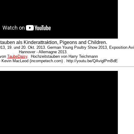
tauben als Kinderattraktion, Pigeons and Children.
3, 19. und 20. Okt. 2013. German Young Poultry Show 2013, Exposition Avi
Hannover - Allemagne 2013.
 von
TaubeDaisy
. Hochzeitstauben von Harry Teichmann
 Kevin MacLeod (incompetech.com) . http://youtu.be/QAviglPmBdE