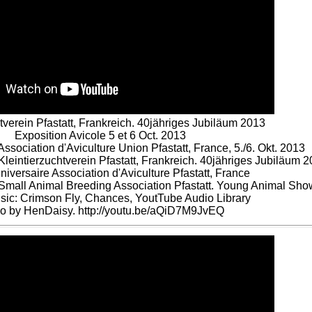
tverein Pfastatt, Frankreich. 40jähriges Jubiläum 2013
Exposition Avicole 5 et 6 Oct. 2013
sociation d'Aviculture Union Pfastatt, France, 5./6. Okt. 2013
Kleintierzuchtverein Pfastatt, Frankreich. 40jähriges Jubiläum 
iversaire Association d'Aviculture Pfastatt, France
 Small Animal Breeding Association Pfastatt. Young Animal Sho
sic: Crimson Fly, Chances, YoutTube Audio Library
o by HenDaisy. http://youtu.be/aQiD7M9JvEQ