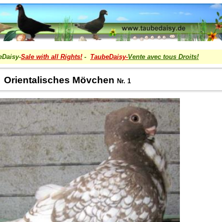
eDaisy-
Sale with all Rights!
-
TaubeDaisy-
Vente avec tous Droits
!
Orientalisches Mövchen
Nr. 1